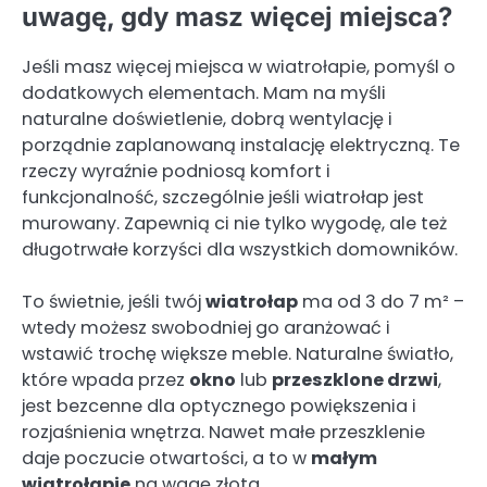
uwagę, gdy masz więcej miejsca?
Jeśli masz więcej miejsca w wiatrołapie, pomyśl o
dodatkowych elementach. Mam na myśli
naturalne doświetlenie, dobrą wentylację i
porządnie zaplanowaną instalację elektryczną. Te
rzeczy wyraźnie podniosą komfort i
funkcjonalność, szczególnie jeśli wiatrołap jest
murowany. Zapewnią ci nie tylko wygodę, ale też
długotrwałe korzyści dla wszystkich domowników.
To świetnie, jeśli twój
wiatrołap
ma od 3 do 7 m² –
wtedy możesz swobodniej go aranżować i
wstawić trochę większe meble. Naturalne światło,
które wpada przez
okno
lub
przeszklone drzwi
,
jest bezcenne dla optycznego powiększenia i
rozjaśnienia wnętrza. Nawet małe przeszklenie
daje poczucie otwartości, a to w
małym
wiatrołapie
na wagę złota.