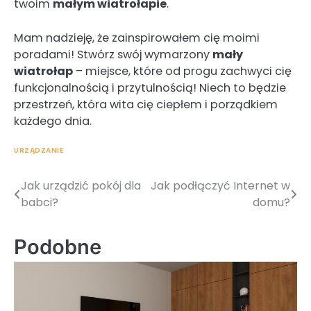
twoim
małym wiatrołapie
.
Mam nadzieję, że zainspirowałem cię moimi
poradami! Stwórz swój wymarzony
mały
wiatrołap
– miejsce, które od progu zachwyci cię
funkcjonalnością i przytulnością! Niech to będzie
przestrzeń, która wita cię ciepłem i porządkiem
każdego dnia.
URZĄDZANIE
Jak urządzić pokój dla
Jak podłączyć Internet w
Nawigacja
babci?
domu?
wpisu
Podobne