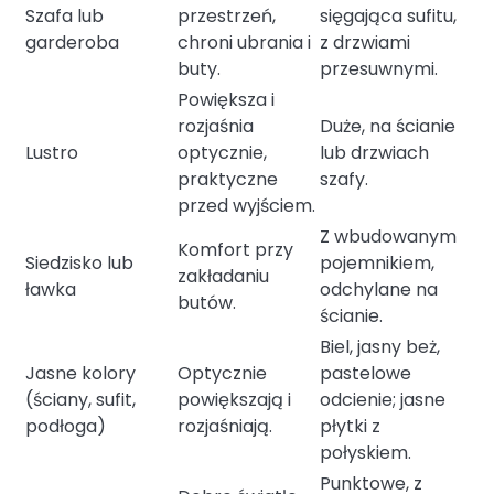
Szafa lub
przestrzeń,
sięgająca sufitu,
garderoba
chroni ubrania i
z drzwiami
buty.
przesuwnymi.
Powiększa i
rozjaśnia
Duże, na ścianie
Lustro
optycznie,
lub drzwiach
praktyczne
szafy.
przed wyjściem.
Z wbudowanym
Komfort przy
Siedzisko lub
pojemnikiem,
zakładaniu
ławka
odchylane na
butów.
ścianie.
Biel, jasny beż,
Jasne kolory
Optycznie
pastelowe
(ściany, sufit,
powiększają i
odcienie; jasne
podłoga)
rozjaśniają.
płytki z
połyskiem.
Punktowe, z