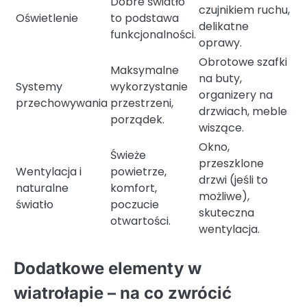
Dobre światło
czujnikiem ruchu,
Oświetlenie
to podstawa
delikatne
funkcjonalności.
oprawy.
Obrotowe szafki
Maksymalne
na buty,
Systemy
wykorzystanie
organizery na
przechowywania
przestrzeni,
drzwiach, meble
porządek.
wiszące.
Okno,
Świeże
przeszklone
Wentylacja i
powietrze,
drzwi (jeśli to
naturalne
komfort,
możliwe),
światło
poczucie
skuteczna
otwartości.
wentylacja.
Dodatkowe elementy w
wiatrołapie – na co zwrócić