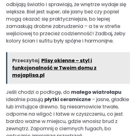
odbijają światło i sprawiają, że wnętrze wydaje się
większe. Biel jest super, ale jasny beż czy popiel
mogą okazać się praktyczniejsze, bo lepiej
zamaskują drobne zabrudzenia – a te w strefie
wejściowej to przecież codzienność! Zadbaj, żeby
kolory ścian i sufitu były spójne i harmonijne.
Przeczytaj
Plisy okienne – styl i
funkcjonalność w Twoim domu z
mojaplisa.pl
Jeśli chodzi o podłogę, do
małego wiatrołapu
idealnie pasują
płytki ceramiczne
– jasne, gładkie
lub imitujące drewno. Są niesamowicie trwałe,
odporne na wilgoć i łatwe w czyszczeniu, co jest
bardzo ważne w miejscu, gdzie wnosisz brud z
zewnątrz. Zapomnij o ciemnych fugach, bo
optycznie zmniejszą przestrzeń.