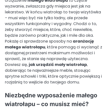
Urządzenie
małego wiatrołapu
to częste
wyzwanie, zwłaszcza gdy miejsca jest jak na
lekarstwo. W końcu wiatrołap to twoja wizytówka
– musi więc być nie tylko ładny, ale przede
wszystkim funkcjonalny i wygodny. Chodzi o to,
żeby stworzyć miejsce, które, choć niewielkie,
będzie zarówno praktyczne, jak i miłe dla oka.
Pokażę ci sprawdzone sposoby na
aranżację
małego wiatrołapu
, które pomogą ci wycisnąć z
dostępnej przestrzeni maksimum możliwości i
sprawić, że stanie się naprawdę użyteczna.
Dowiesz się,
jak urządzić mały wiatrołap
,
dobierając te najważniejsze meble, stosując
sprytne schowki i triki, które optycznie powiększą i
rozjaśnią to wejście do twojego domu.
Niezbędne wyposażenie małego
wiatrołapu – co musisz mieć?