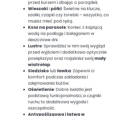
przed kurzem i dbając o porządek.
Wieszaki
i
półki
: Świetne na klucze,
szaliki, czapki czy torebki – wszystko, co
musisz mieć pod ręką.
Kosz na parasole
: Koniec z kapiącą
wodą na podłogę i bałaganem w
deszczowe dni.
Lustro
: Sprawdzisz w nim swój wygląd
przed wyjściem i dodatkowo optycznie
powiększysz oraz rozjaśnisz swój
mały
wiatrołap
.
Siedzisko
lub
ławka
: Zapewni ci
komfort podczas zakładania i
zdejmowania butów.
Oświetlenie
: Dobre światło jest
podstawą funkcjonalności, a czujniki
ruchu to dodatkowa wygoda i
oszczędność.
Antypoślizgowa i łatwa w