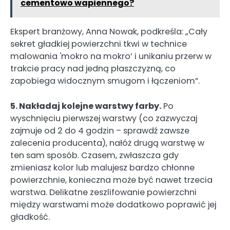
cementowo wapiennego?
Ekspert branżowy, Anna Nowak, podkreśla: „Cały
sekret gładkiej powierzchni tkwi w technice
malowania 'mokro na mokro’ i unikaniu przerw w
trakcie pracy nad jedną płaszczyzną, co
zapobiega widocznym smugom i łączeniom”.
5. Nakładaj kolejne warstwy farby.
Po
wyschnięciu pierwszej warstwy (co zazwyczaj
zajmuje od 2 do 4 godzin – sprawdź zawsze
zalecenia producenta), nałóż drugą warstwę w
ten sam sposób. Czasem, zwłaszcza gdy
zmieniasz kolor lub malujesz bardzo chłonne
powierzchnie, konieczna może być nawet trzecia
warstwa. Delikatne zeszlifowanie powierzchni
między warstwami może dodatkowo poprawić jej
gładkość.