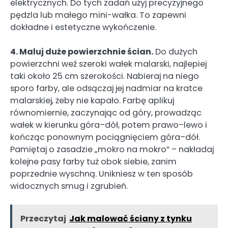
elektrycznych. Do tych zadań użyj precyzyjnego
pędzla lub małego mini-wałka. To zapewni
dokładne i estetyczne wykończenie.
4. Maluj duże powierzchnie ścian.
Do dużych
powierzchni weź szeroki wałek malarski, najlepiej
taki około 25 cm szerokości. Nabieraj na niego
sporo farby, ale odsączaj jej nadmiar na kratce
malarskiej, żeby nie kapało. Farbę aplikuj
równomiernie, zaczynając od góry, prowadząc
wałek w kierunku góra–dół, potem prawo–lewo i
kończąc ponownym pociągnięciem góra–dół.
Pamiętaj o zasadzie „mokro na mokro” – nakładaj
kolejne pasy farby tuż obok siebie, zanim
poprzednie wyschną. Unikniesz w ten sposób
widocznych smug i zgrubień.
Przeczytaj
Jak malować ściany z tynku