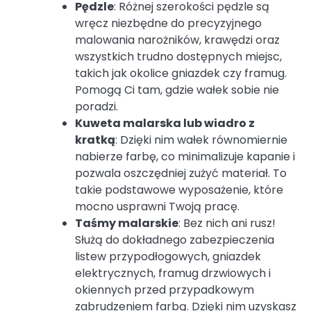
Pędzle
: Różnej szerokości pędzle są
wręcz niezbędne do precyzyjnego
malowania narożników, krawędzi oraz
wszystkich trudno dostępnych miejsc,
takich jak okolice gniazdek czy framug.
Pomogą Ci tam, gdzie wałek sobie nie
poradzi.
Kuweta malarska lub wiadro z
kratką
: Dzięki nim wałek równomiernie
nabierze farbę, co minimalizuje kapanie i
pozwala oszczędniej zużyć materiał. To
takie podstawowe wyposażenie, które
mocno usprawni Twoją pracę.
Taśmy malarskie
: Bez nich ani rusz!
Służą do dokładnego zabezpieczenia
listew przypodłogowych, gniazdek
elektrycznych, framug drzwiowych i
okiennych przed przypadkowym
zabrudzeniem farbą. Dzięki nim uzyskasz