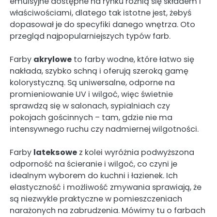
emulsyjne dostępne na rynku różnią się składem i
właściwościami, dlatego tak istotne jest, żebyś
dopasował je do specyfiki danego wnętrza. Oto
przegląd najpopularniejszych typów farb.
Farby
akrylowe
to farby wodne, które łatwo się
nakłada, szybko schną i oferują szeroką gamę
kolorystyczną. Są uniwersalne, odporne na
promieniowanie UV i wilgoć, więc świetnie
sprawdzą się w salonach, sypialniach czy
pokojach gościnnych – tam, gdzie nie ma
intensywnego ruchu czy nadmiernej wilgotności.
Farby
lateksowe
z kolei wyróżnia podwyższona
odporność na ścieranie i wilgoć, co czyni je
idealnym wyborem do kuchni i łazienek. Ich
elastyczność i możliwość zmywania sprawiają, że
są niezwykle praktyczne w pomieszczeniach
narażonych na zabrudzenia. Mówimy tu o farbach