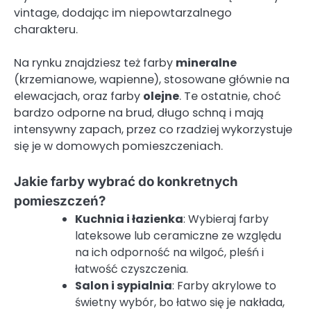
vintage, dodając im niepowtarzalnego
charakteru.
Na rynku znajdziesz też farby
mineralne
(krzemianowe, wapienne), stosowane głównie na
elewacjach, oraz farby
olejne
. Te ostatnie, choć
bardzo odporne na brud, długo schną i mają
intensywny zapach, przez co rzadziej wykorzystuje
się je w domowych pomieszczeniach.
Jakie farby wybrać do konkretnych
pomieszczeń?
Kuchnia i łazienka
: Wybieraj farby
lateksowe lub ceramiczne ze względu
na ich odporność na wilgoć, pleśń i
łatwość czyszczenia.
Salon i sypialnia
: Farby akrylowe to
świetny wybór, bo łatwo się je nakłada,