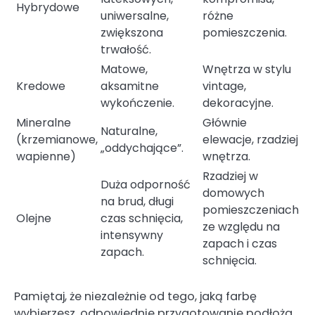
Hybrydowe
uniwersalne,
różne
zwiększona
pomieszczenia.
trwałość.
Matowe,
Wnętrza w stylu
Kredowe
aksamitne
vintage,
wykończenie.
dekoracyjne.
Mineralne
Głównie
Naturalne,
(krzemianowe,
elewacje, rzadziej
„oddychające”.
wapienne)
wnętrza.
Rzadziej w
Duża odporność
domowych
na brud, długi
pomieszczeniach
Olejne
czas schnięcia,
ze względu na
intensywny
zapach i czas
zapach.
schnięcia.
Pamiętaj, że niezależnie od tego, jaką farbę
wybierzesz, odpowiednie przygotowanie podłoża