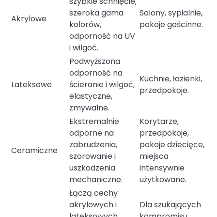
szybkie schnięcie,
szeroka gama
Salony, sypialnie,
Akrylowe
kolorów,
pokoje gościnne.
odporność na UV
i wilgoć.
Podwyższona
odporność na
Kuchnie, łazienki,
Lateksowe
ścieranie i wilgoć,
przedpokoje.
elastyczne,
zmywalne.
Ekstremalnie
Korytarze,
odporne na
przedpokoje,
zabrudzenia,
pokoje dziecięce,
Ceramiczne
szorowanie i
miejsca
uszkodzenia
intensywnie
mechaniczne.
użytkowane.
Łączą cechy
akrylowych i
Dla szukających
lateksowych,
kompromisu,