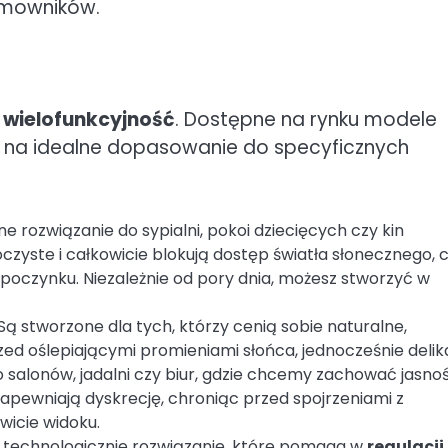
omowników.
h
wielofunkcyjność
. Dostępne na rynku modele
la na idealne dopasowanie do specyficznych
ne rozwiązanie do sypialni, pokoi dziecięcych czy kin
zyste i całkowicie blokują dostęp światła słonecznego, 
dpoczynku. Niezależnie od pory dnia, możesz stworzyć w
Są stworzone dla tych, którzy cenią sobie naturalne,
zed oślepiającymi promieniami słońca, jednocześnie delik
 salonów, jadalni czy biur, gdzie chcemy zachować jasnoś
zapewniają dyskrecję, chroniąc przed spojrzeniami z
wicie widoku.
echnologicznie rozwiązanie, które pomaga w
regulacji