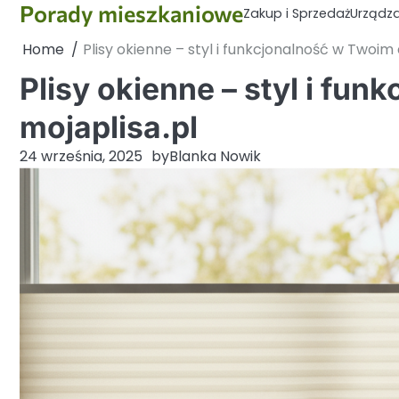
Porady mieszkaniowe
Skip
Zakup i Sprzedaż
Urządz
to
Home
Plisy okienne – styl i funkcjonalność w Twoim
content
Plisy okienne – styl i fu
mojaplisa.pl
24 września, 2025
by
Blanka Nowik