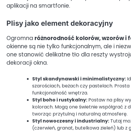
aplikacji na smartfonie.
Plisy jako element dekoracyjny
Ogromna
różnorodność kolorów, wzorów i f
okienne są nie tylko funkcjonalnym, ale i n
one stanowić delikatne tło dla reszty wystr
dekoracji okna.
Styl skandynawski i minimalistyczny:
Id
szarościach, beżach czy pastelach. Prosta
funkcjonalność wnętrza.
Styl boho i rustykalny:
Postaw na plisy wy
kolorach. Mogą one świetnie współgrać z d
tworząc przytulną i naturalną atmosferę.
Styl nowoczesny i industrialny:
Tutaj moż
(czerwień, granat, butelkowa zieleń) lub 