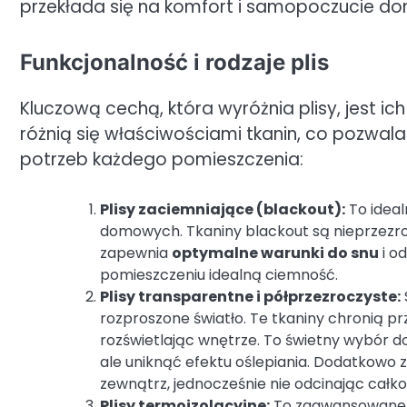
przekłada się na komfort i samopoczucie d
Funkcjonalność i rodzaje plis
Kluczową cechą, która wyróżnia plisy, jest ic
różnią się właściwościami tkanin, co pozwa
potrzeb każdego pomieszczenia:
Plisy zaciemniające (blackout):
To ideal
domowych. Tkaniny blackout są nieprzezroc
zapewnia
optymalne warunki do snu
i o
pomieszczeniu idealną ciemność.
Plisy transparentne i półprzezroczyste:
rozproszone światło. Te tkaniny chronią pr
rozświetlając wnętrze. To świetny wybór do
ale uniknąć efektu oślepiania. Dodatkowo 
zewnątrz, jednocześnie nie odcinając całko
Plisy termoizolacyjne:
To zaawansowane t