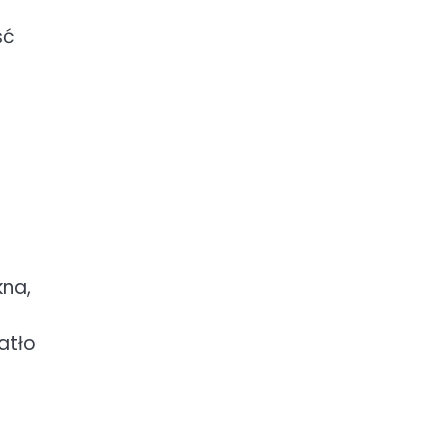
ść
kna,
atło