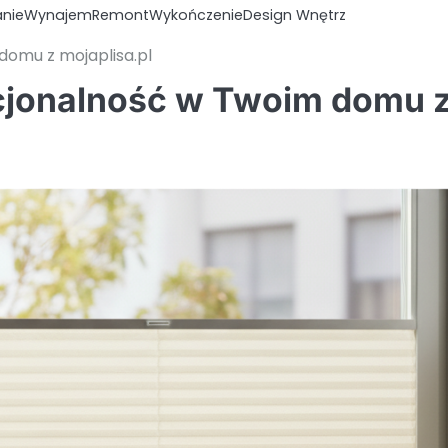
anie
Wynajem
Remont
Wykończenie
Design Wnętrz
 domu z mojaplisa.pl
nkcjonalność w Twoim domu 