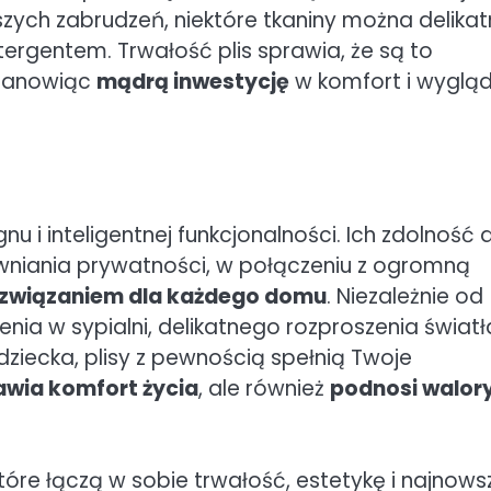
ych zabrudzeń, niektóre tkaniny można delikat
rgentem. Trwałość plis sprawia, że są to
 stanowiąc
mądrą inwestycję
w komfort i wyglą
u i inteligentnej funkcjonalności. Ich zdolność 
pewniania prywatności, w połączeniu z ogromną
ozwiązaniem dla każdego domu
. Niezależnie od
nia w sypialni, delikatnego rozproszenia świat
ziecka, plisy z pewnością spełnią Twoje
wia komfort życia
, ale również
podnosi walor
 które łączą w sobie trwałość, estetykę i najnows