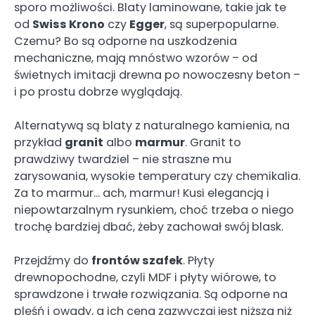
sporo możliwości. Blaty laminowane, takie jak te
od
Swiss Krono
czy
Egger
, są superpopularne.
Czemu? Bo są odporne na uszkodzenia
mechaniczne, mają mnóstwo wzorów – od
świetnych imitacji drewna po nowoczesny beton –
i po prostu dobrze wyglądają.
Alternatywą są blaty z naturalnego kamienia, na
przykład
granit
albo
marmur
. Granit to
prawdziwy twardziel – nie straszne mu
zarysowania, wysokie temperatury czy chemikalia.
Za to marmur… ach, marmur! Kusi elegancją i
niepowtarzalnym rysunkiem, choć trzeba o niego
trochę bardziej dbać, żeby zachował swój blask.
Przejdźmy do
frontów szafek
. Płyty
drewnopochodne, czyli MDF i płyty wiórowe, to
sprawdzone i trwałe rozwiązania. Są odporne na
pleśń i owady, a ich cena zazwyczaj jest niższa niż