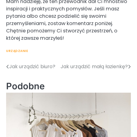
Mam nadzieję, że ten przewodnik dał Ci mnóstwo
inspiracji i praktycznych pomysłów. Jeśli masz
pytania albo chcesz podzielić się swoimi
przemyśleniami, zostaw komentarz poniżej.
Chętnie pomożemy Ci stworzyć przestrzeń, o
której zawsze marzyłeś!
URZĄDZANIE
Jak urządzić biuro?
Jak urządzić małą łazienkę?
Nawigacja
wpisu
Podobne