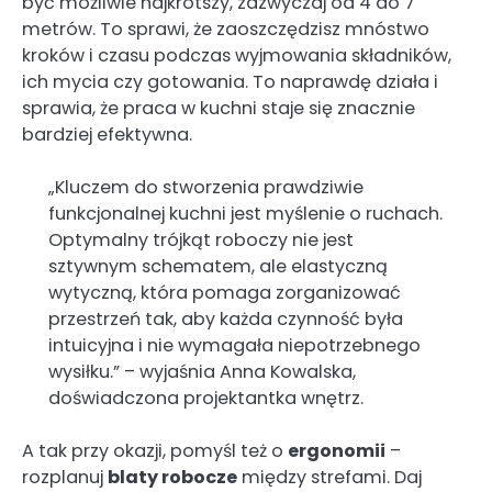
być możliwie najkrótszy, zazwyczaj od 4 do 7
metrów. To sprawi, że zaoszczędzisz mnóstwo
kroków i czasu podczas wyjmowania składników,
ich mycia czy gotowania. To naprawdę działa i
sprawia, że praca w kuchni staje się znacznie
bardziej efektywna.
„Kluczem do stworzenia prawdziwie
funkcjonalnej kuchni jest myślenie o ruchach.
Optymalny trójkąt roboczy nie jest
sztywnym schematem, ale elastyczną
wytyczną, która pomaga zorganizować
przestrzeń tak, aby każda czynność była
intuicyjna i nie wymagała niepotrzebnego
wysiłku.” – wyjaśnia Anna Kowalska,
doświadczona projektantka wnętrz.
A tak przy okazji, pomyśl też o
ergonomii
–
rozplanuj
blaty robocze
między strefami. Daj