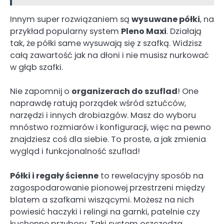
Innym super rozwiązaniem są
wysuwane półki
, na
przykład popularny system
Pleno Maxi
. Działają
tak, że półki same wysuwają się z szafką. Widzisz
całą zawartość jak na dłoni i nie musisz nurkować
w głąb szafki.
Nie zapomnij o
organizerach do szuflad
! One
naprawdę ratują porządek wśród sztućców,
narzędzi i innych drobiazgów. Masz do wyboru
mnóstwo rozmiarów i konfiguracji, więc na pewno
znajdziesz coś dla siebie. To proste, a jak zmienia
wygląd i funkcjonalność szuflad!
Półki i regały ścienne
to rewelacyjny sposób na
zagospodarowanie pionowej przestrzeni między
blatem a szafkami wiszącymi. Możesz na nich
powiesić haczyki i relingi na garnki, patelnie czy
kuchenne przybory. Taki system oszczędza