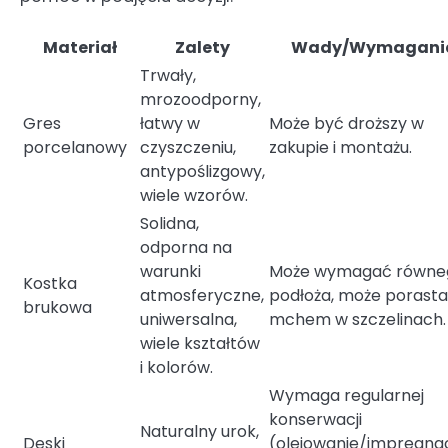
Materiał
Zalety
Wady/Wymagani
Trwały,
mrozoodporny,
Gres
łatwy w
Może być droższy w
porcelanowy
czyszczeniu,
zakupie i montażu.
antypoślizgowy,
wiele wzorów.
Solidna,
odporna na
warunki
Może wymagać równe
Kostka
atmosferyczne,
podłoża, może porast
brukowa
uniwersalna,
mchem w szczelinach.
wiele kształtów
i kolorów.
Wymaga regularnej
konserwacji
Naturalny urok,
Deski
(olejowanie/impregnac